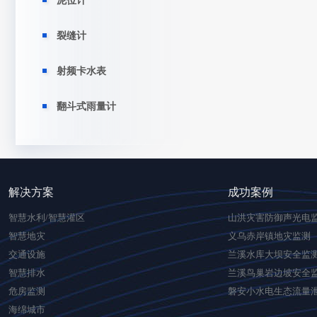
泥位计
裂缝计
射频卡水表
翻斗式雨量计
解决方案
成功案例
智慧水利/智慧灌区
山洪灾害防御声光电
智慧地灾
义乌赤岸镇地灾监测
交通设施
兰溪水库大坝安全监
智慧排水
兰溪鸟巢岩边坡安全
危房监测
磐安小水电生态流量
海绵城市