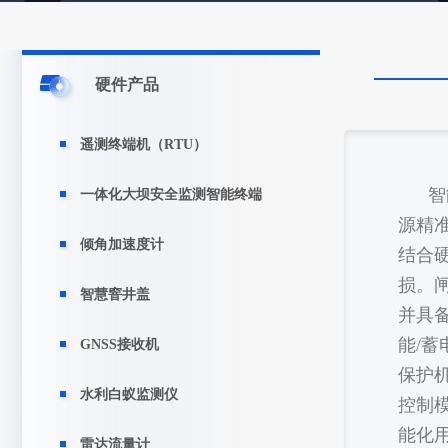
硬件产品
遥测终端机（RTU）
智
一体化大坝安全监测智能终端
源精
倾角加速度计
结合
损。
智慧窨井盖
并具
能/蓄
GNSS接收机
保护
水利白蚁监测仪
控制
能化
雷达流量计